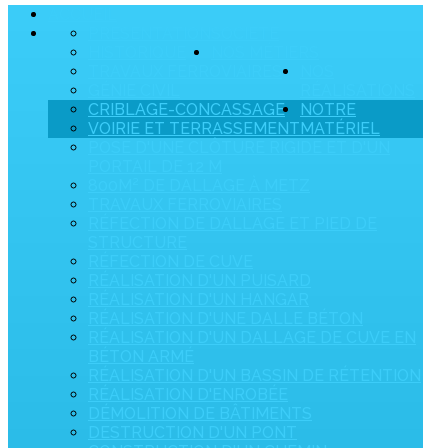
ACCUEIL
PRÉSENTATION
SOCIÉTÉ
HISTORIQUE
NOS MÉTIERS
TRAVAUX FERROVIAIRES
NOS
GÉNIE CIVIL
RÉALISATIONS
CRIBLAGE-CONCASSAGE
NOTRE
VOIRIE ET TERRASSEMENT
MATÉRIEL
POSE D'UNE CLÔTURE RIGIDE ET D'UN
PORTAIL DE 12 M
800M² DE DALLAGE À METZ
TRAVAUX FERROVIAIRES
RÉFECTION DE DALLAGE ET PIED DE
STRUCTURE
RÉFECTION DE CUVE
RÉALISATION D'UN PUISARD
RÉALISATION D'UN HANGAR
RÉALISATION D'UNE DALLE BÉTON
RÉALISATION D'UN DALLAGE DE CUVE EN
BÉTON ARMÉ
RÉALISATION D'UN BASSIN DE RÉTENTION
RÉALISATION D'ENROBÉE
DÉMOLITION DE BÂTIMENTS
DESTRUCTION D'UN PONT