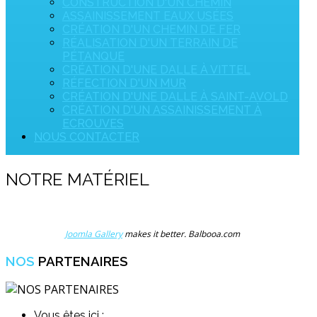
CONSTRUCTION D'UN CHEMIN
ASSAINISSEMENT EAUX USÉES
CRÉATION D'UN CHEMIN DE FER
RÉALISATION D'UN TERRAIN DE
PÉTANQUE
CRÉATION D'UNE DALLE À VITTEL
RÉFECTION D'UN MUR
CRÉATION D'UNE DALLE À SAINT-AVOLD
CRÉATION D'UN ASSAINISSEMENT À
ECROUVES
NOUS CONTACTER
NOTRE MATÉRIEL
Joomla Gallery
makes it better. Balbooa.com
NOS
PARTENAIRES
Vous êtes ici :