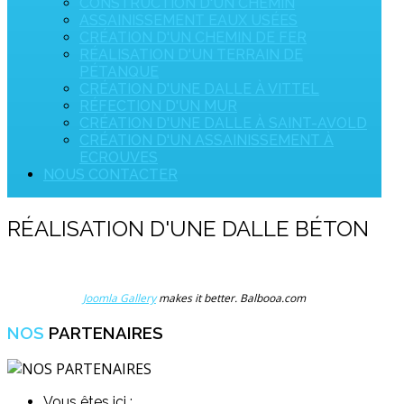
CONSTRUCTION D'UN CHEMIN
ASSAINISSEMENT EAUX USÉES
CRÉATION D'UN CHEMIN DE FER
RÉALISATION D'UN TERRAIN DE
PÉTANQUE
CRÉATION D'UNE DALLE À VITTEL
RÉFECTION D'UN MUR
CRÉATION D'UNE DALLE À SAINT-AVOLD
CRÉATION D'UN ASSAINISSEMENT À
ECROUVES
NOUS CONTACTER
RÉALISATION D'UNE DALLE BÉTON
Joomla Gallery
makes it better. Balbooa.com
NOS
PARTENAIRES
Vous êtes ici :