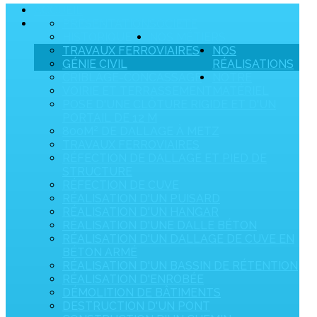
ACCUEIL
PRÉSENTATION
SOCIÉTÉ
HISTORIQUE
NOS MÉTIERS
TRAVAUX FERROVIAIRES
NOS
GÉNIE CIVIL
RÉALISATIONS
CRIBLAGE-CONCASSAGE
NOTRE
VOIRIE ET TERRASSEMENT
MATÉRIEL
POSE D'UNE CLÔTURE RIGIDE ET D'UN
PORTAIL DE 12 M
800M² DE DALLAGE À METZ
TRAVAUX FERROVIAIRES
RÉFECTION DE DALLAGE ET PIED DE
STRUCTURE
RÉFECTION DE CUVE
RÉALISATION D'UN PUISARD
RÉALISATION D'UN HANGAR
RÉALISATION D'UNE DALLE BÉTON
RÉALISATION D'UN DALLAGE DE CUVE EN
BÉTON ARMÉ
RÉALISATION D'UN BASSIN DE RÉTENTION
RÉALISATION D'ENROBÉE
DÉMOLITION DE BÂTIMENTS
DESTRUCTION D'UN PONT