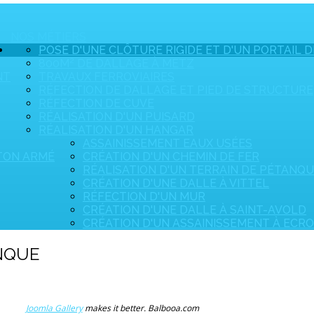
NOS MÉTIERS
POSE D'UNE CLÔTURE RIGIDE ET D'UN PORTAIL D
800M² DE DALLAGE À METZ
NT
TRAVAUX FERROVIAIRES
RÉFECTION DE DALLAGE ET PIED DE STRUCTURE
RÉFECTION DE CUVE
RÉALISATION D'UN PUISARD
RÉALISATION D'UN HANGAR
ASSAINISSEMENT EAUX USÉES
ÉTON ARMÉ
CRÉATION D'UN CHEMIN DE FER
RÉALISATION D'UN TERRAIN DE PÉTANQ
CRÉATION D'UNE DALLE À VITTEL
RÉFECTION D'UN MUR
CRÉATION D'UNE DALLE À SAINT-AVOLD
CRÉATION D'UN ASSAINISSEMENT À ECR
ANQUE
Joomla Gallery
makes it better. Balbooa.com