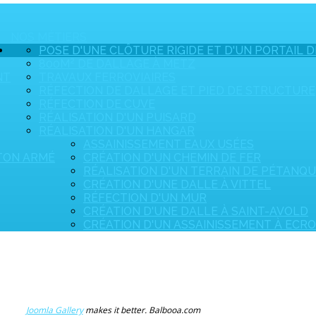
NOS MÉTIERS
POSE D'UNE CLÔTURE RIGIDE ET D'UN PORTAIL D
800M² DE DALLAGE À METZ
NT
TRAVAUX FERROVIAIRES
RÉFECTION DE DALLAGE ET PIED DE STRUCTURE
RÉFECTION DE CUVE
RÉALISATION D'UN PUISARD
RÉALISATION D'UN HANGAR
ASSAINISSEMENT EAUX USÉES
ÉTON ARMÉ
CRÉATION D'UN CHEMIN DE FER
RÉALISATION D'UN TERRAIN DE PÉTANQ
CRÉATION D'UNE DALLE À VITTEL
RÉFECTION D'UN MUR
CRÉATION D'UNE DALLE À SAINT-AVOLD
CRÉATION D'UN ASSAINISSEMENT À ECR
Joomla Gallery
makes it better. Balbooa.com