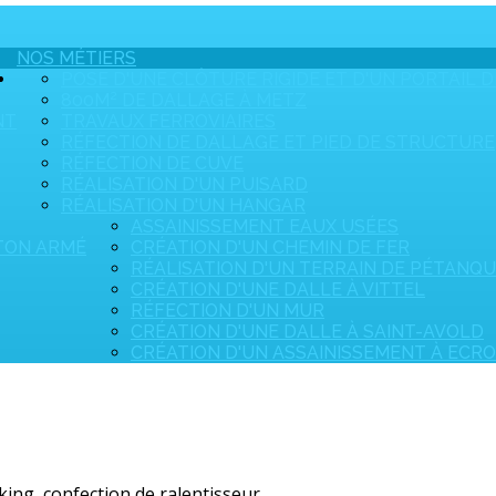
NOS MÉTIERS
POSE D'UNE CLÔTURE RIGIDE ET D'UN PORTAIL D
800M² DE DALLAGE À METZ
NT
TRAVAUX FERROVIAIRES
RÉFECTION DE DALLAGE ET PIED DE STRUCTURE
RÉFECTION DE CUVE
RÉALISATION D'UN PUISARD
RÉALISATION D'UN HANGAR
ASSAINISSEMENT EAUX USÉES
ÉTON ARMÉ
CRÉATION D'UN CHEMIN DE FER
RÉALISATION D'UN TERRAIN DE PÉTANQ
CRÉATION D'UNE DALLE À VITTEL
RÉFECTION D'UN MUR
CRÉATION D'UNE DALLE À SAINT-AVOLD
CRÉATION D'UN ASSAINISSEMENT À ECR
ing, confection de ralentisseur.