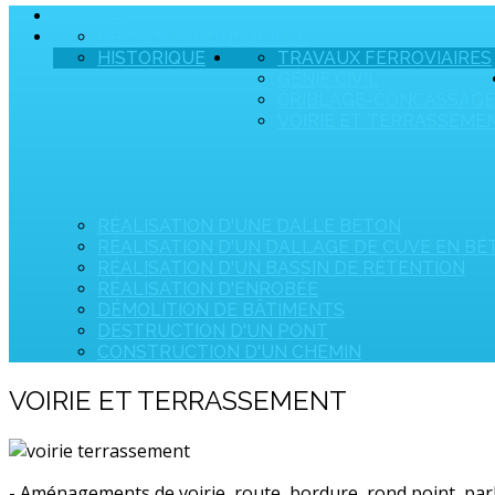
ACCUEIL
PRÉSENTATION
SOCIÉTÉ
HISTORIQUE
TRAVAUX FERROVIAIRES
GÉNIE CIVIL
CRIBLAGE-CONCASSAGE
VOIRIE ET TERRASSEME
RÉALISATION D'UNE DALLE BÉTON
RÉALISATION D'UN DALLAGE DE CUVE EN B
RÉALISATION D'UN BASSIN DE RÉTENTION
RÉALISATION D'ENROBÉE
DÉMOLITION DE BÂTIMENTS
DESTRUCTION D'UN PONT
CONSTRUCTION D'UN CHEMIN
VOIRIE ET TERRASSEMENT
- Aménagements de voirie, route, bordure, rond point, park