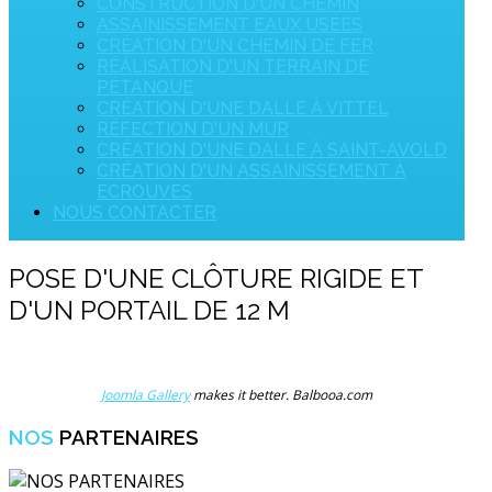
CONSTRUCTION D'UN CHEMIN
ASSAINISSEMENT EAUX USÉES
CRÉATION D'UN CHEMIN DE FER
RÉALISATION D'UN TERRAIN DE
PÉTANQUE
CRÉATION D'UNE DALLE À VITTEL
RÉFECTION D'UN MUR
CRÉATION D'UNE DALLE À SAINT-AVOLD
CRÉATION D'UN ASSAINISSEMENT À
ECROUVES
NOUS CONTACTER
POSE D'UNE CLÔTURE RIGIDE ET
D'UN PORTAIL DE 12 M
Joomla Gallery
makes it better. Balbooa.com
NOS
PARTENAIRES