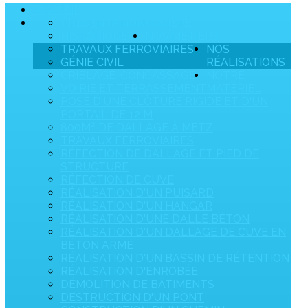
ACCUEIL
PRÉSENTATION
SOCIÉTÉ
HISTORIQUE
NOS MÉTIERS
TRAVAUX FERROVIAIRES
NOS
GÉNIE CIVIL
RÉALISATIONS
CRIBLAGE-CONCASSAGE
NOTRE
VOIRIE ET TERRASSEMENT
MATÉRIEL
POSE D'UNE CLÔTURE RIGIDE ET D'UN
PORTAIL DE 12 M
800M² DE DALLAGE À METZ
TRAVAUX FERROVIAIRES
RÉFECTION DE DALLAGE ET PIED DE
STRUCTURE
RÉFECTION DE CUVE
RÉALISATION D'UN PUISARD
RÉALISATION D'UN HANGAR
RÉALISATION D'UNE DALLE BÉTON
RÉALISATION D'UN DALLAGE DE CUVE EN
BÉTON ARMÉ
RÉALISATION D'UN BASSIN DE RÉTENTION
RÉALISATION D'ENROBÉE
DÉMOLITION DE BÂTIMENTS
DESTRUCTION D'UN PONT