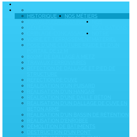
ACCUEIL
PRÉSENTATION
SOCIÉTÉ
HISTORIQUE
NOS MÉTIERS
TRAVAUX FERROVIAIRES
NOS
GÉNIE CIVIL
RÉALISATIONS
CRIBLAGE-CONCASSAGE
NOTRE
VOIRIE ET TERRASSEMENT
MATÉRIEL
POSE D'UNE CLÔTURE RIGIDE ET D'UN
PORTAIL DE 12 M
800M² DE DALLAGE À METZ
TRAVAUX FERROVIAIRES
RÉFECTION DE DALLAGE ET PIED DE
STRUCTURE
RÉFECTION DE CUVE
RÉALISATION D'UN PUISARD
RÉALISATION D'UN HANGAR
RÉALISATION D'UNE DALLE BÉTON
RÉALISATION D'UN DALLAGE DE CUVE EN
BÉTON ARMÉ
RÉALISATION D'UN BASSIN DE RÉTENTION
RÉALISATION D'ENROBÉE
DÉMOLITION DE BÂTIMENTS
DESTRUCTION D'UN PONT