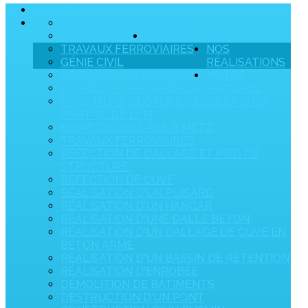
ACCUEIL
PRÉSENTATION
SOCIÉTÉ
HISTORIQUE
NOS MÉTIERS
TRAVAUX FERROVIAIRES
NOS
GÉNIE CIVIL
RÉALISATIONS
CRIBLAGE-CONCASSAGE
NOTRE
VOIRIE ET TERRASSEMENT
MATÉRIEL
POSE D'UNE CLÔTURE RIGIDE ET D'UN
PORTAIL DE 12 M
800M² DE DALLAGE À METZ
TRAVAUX FERROVIAIRES
RÉFECTION DE DALLAGE ET PIED DE
STRUCTURE
RÉFECTION DE CUVE
RÉALISATION D'UN PUISARD
RÉALISATION D'UN HANGAR
RÉALISATION D'UNE DALLE BÉTON
RÉALISATION D'UN DALLAGE DE CUVE EN
BÉTON ARMÉ
RÉALISATION D'UN BASSIN DE RÉTENTION
RÉALISATION D'ENROBÉE
DÉMOLITION DE BÂTIMENTS
DESTRUCTION D'UN PONT