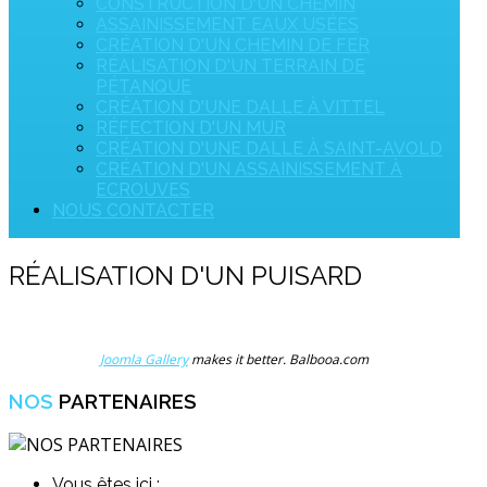
CONSTRUCTION D'UN CHEMIN
ASSAINISSEMENT EAUX USÉES
CRÉATION D'UN CHEMIN DE FER
RÉALISATION D'UN TERRAIN DE
PÉTANQUE
CRÉATION D'UNE DALLE À VITTEL
RÉFECTION D'UN MUR
CRÉATION D'UNE DALLE À SAINT-AVOLD
CRÉATION D'UN ASSAINISSEMENT À
ECROUVES
NOUS CONTACTER
RÉALISATION D'UN PUISARD
Joomla Gallery
makes it better. Balbooa.com
NOS
PARTENAIRES
Vous êtes ici :