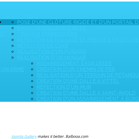
NOS MÉTIERS
POSE D'UNE CLÔTURE RIGIDE ET D'UN PORTAIL D
800M² DE DALLAGE À METZ
NT
TRAVAUX FERROVIAIRES
RÉFECTION DE DALLAGE ET PIED DE STRUCTURE
RÉFECTION DE CUVE
RÉALISATION D'UN PUISARD
RÉALISATION D'UN HANGAR
ASSAINISSEMENT EAUX USÉES
ÉTON ARMÉ
CRÉATION D'UN CHEMIN DE FER
RÉALISATION D'UN TERRAIN DE PÉTANQ
CRÉATION D'UNE DALLE À VITTEL
RÉFECTION D'UN MUR
CRÉATION D'UNE DALLE À SAINT-AVOLD
CRÉATION D'UN ASSAINISSEMENT À ECR
Joomla Gallery
makes it better. Balbooa.com